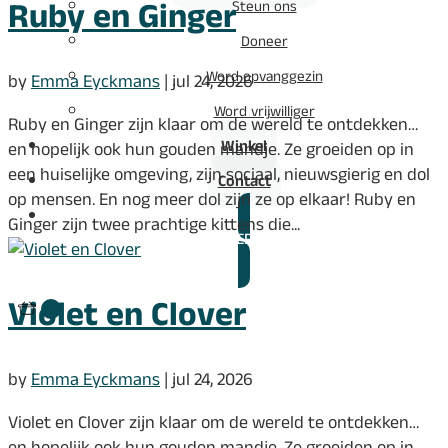
Ruby en Ginger
Steun ons
Doneer
Word opvanggezin
by
Emma Eyckmans
|
jul 24, 2026
Word vrijwilliger
Ruby en Ginger zijn klaar om de wereld te ontdekken…
Winkel
en hopelijk ook hun gouden mandje. Ze groeiden op in
een huiselijke omgeving, zijn sociaal, nieuwsgierig en dol
Contact
op mensen. En nog meer dol zijn ze op elkaar! Ruby en
Ginger zijn twee prachtige kittens die...
DONEREN
Violet en Clover
by
Emma Eyckmans
|
jul 24, 2026
Violet en Clover zijn klaar om de wereld te ontdekken…
en hopelijk ook hun gouden mandje. Ze groeiden op in