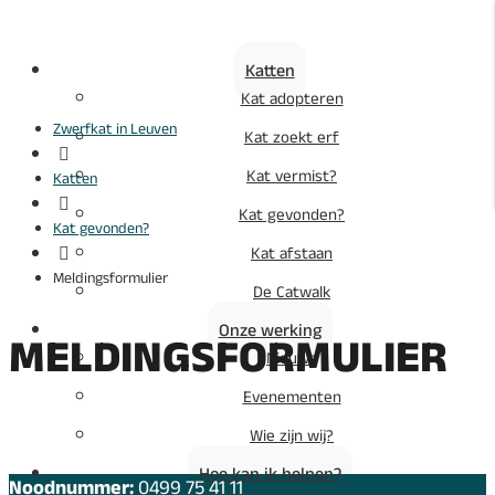
Katten
Kat adopteren
Zwerfkat in Leuven
Kat zoekt erf

Kat vermist?
Katten

Kat gevonden?
Kat gevonden?
Kat afstaan

Meldingsformulier
De Catwalk
Onze werking
MELDINGSFORMULIER
Nieuws
Evenementen
Wie zijn wij?
Hoe kan ik helpen?
Noodnummer:
0499 75 41 11