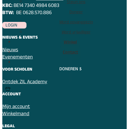
Steun ons
KBC:
BE14 7340 4984 6083
Doneer
BTW:
BE 0628.570.886
Word opvanggezin
LOGIN
Word vrijwilliger
NIEUWS & EVENTS
Winkel
Nieuws
Contact
Evenementen
DONEREN
VOOR SCHOLEN
Ontdek ZIL Academy
ACCOUNT
Mijn account
Winkelmand
LEGAL